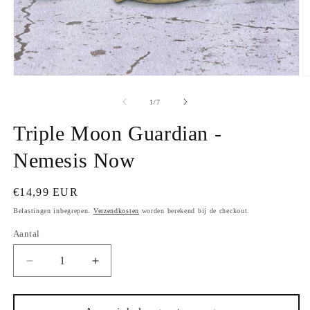
Media
M
1
2
openen
o
van
1
/
7
in
in
modaal
m
Triple Moon Guardian -
Nemesis Now
Normale
€14,99 EUR
prijs
Belastingen inbegrepen.
Verzendkosten
worden berekend bij de checkout.
Aantal
Aantal
Aantal
verlagen
verhogen
voor
voor