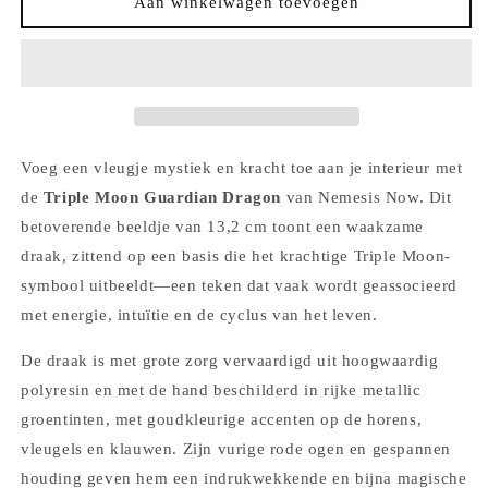
Triple
Triple
Aan winkelwagen toevoegen
Moon
Moon
Guardian
Guardian
-
-
Nemesis
Nemesis
Now
Now
Voeg een vleugje mystiek en kracht toe aan je interieur met
de
Triple Moon Guardian Dragon
van Nemesis Now. Dit
betoverende beeldje van 13,2 cm toont een waakzame
draak, zittend op een basis die het krachtige Triple Moon-
symbool uitbeeldt—een teken dat vaak wordt geassocieerd
met energie, intuïtie en de cyclus van het leven.
De draak is met grote zorg vervaardigd uit hoogwaardig
polyresin en met de hand beschilderd in rijke metallic
groentinten, met goudkleurige accenten op de horens,
vleugels en klauwen. Zijn vurige rode ogen en gespannen
houding geven hem een indrukwekkende en bijna magische