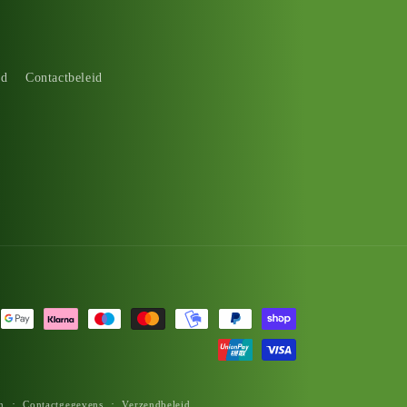
id
Contactbeleid
n
Contactgegevens
Verzendbeleid