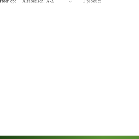
rteer op:
1 product