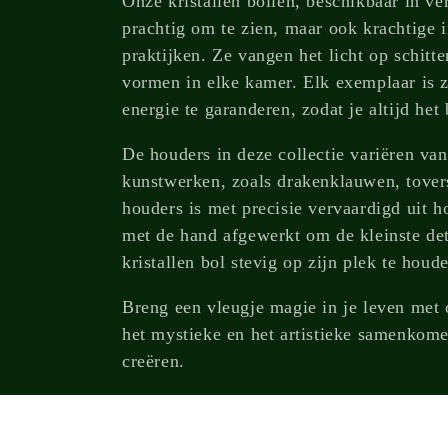
Onze kristallen bollen, beschikbaar in ver
c
prachtig om te zien, maar ook krachtige i
t
praktijken. Ze vangen het licht op schitt
vormen in elke kamer. Elk exemplaar is z
i
energie te garanderen, zodat je altijd het 
De houders in deze collectie variëren van 
e
kunstwerken, zoals drakenklauwen, tover
houders is met precisie vervaardigd uit h
:
met de hand afgewerkt om de kleinste det
kristallen bol stevig op zijn plek te houd
Breng een vleugje magie in je leven met 
het mystieke en het artistieke samenkome
creëren.