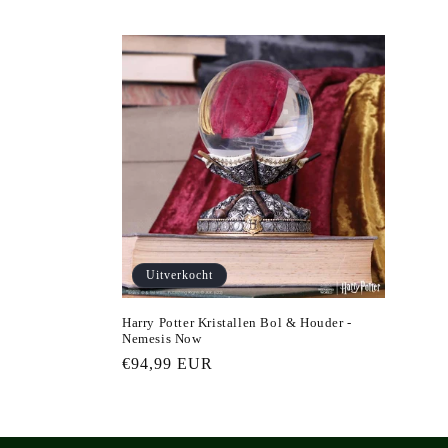
Uitverkocht
Harry Potter Kristallen Bol & Houder -
Nemesis Now
Normale
€94,99 EUR
prijs