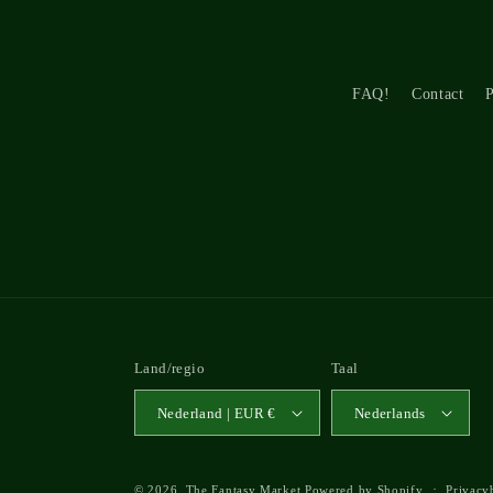
FAQ!
Contact
P
Land/regio
Taal
Nederland | EUR €
Nederlands
© 2026,
The Fantasy Market
Powered by Shopify
Privacy