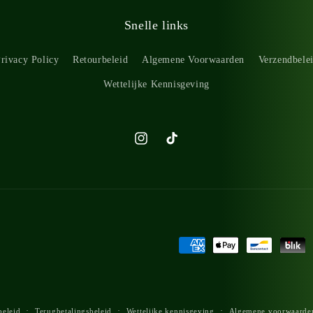
Snelle links
rivacy Policy
Retourbeleid
Algemene Voorwaarden
Verzendbele
Wettelijke Kennisgeving
Instagram
TikTok
Betaalmethoden
beleid
Terugbetalingsbeleid
Wettelijke kennisgeving
Algemene voorwaarde