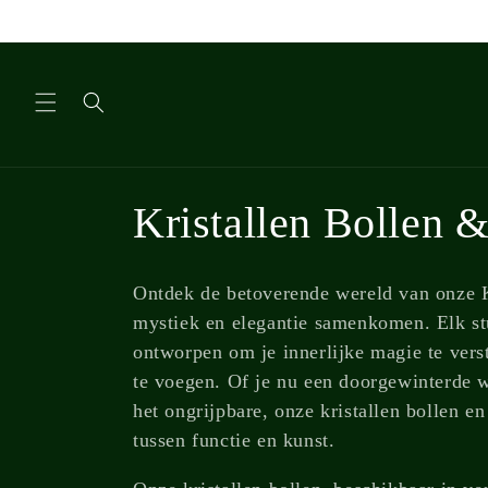
Meteen
naar de
content
C
Kristallen Bollen 
o
Ontdek de betoverende wereld van onze K
l
mystiek en elegantie samenkomen. Elk stu
ontworpen om je innerlijke magie te verst
l
te voegen. Of je nu een doorgewinterde 
het ongrijpbare, onze kristallen bollen e
e
tussen functie en kunst.