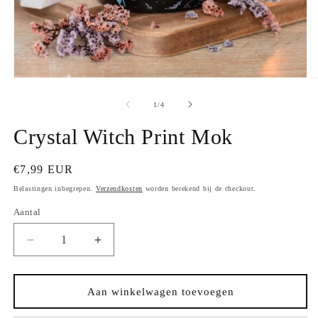
Media
M
1
2
openen
o
van
1
/
4
in
in
modaal
m
Crystal Witch Print Mok
Normale
€7,99 EUR
prijs
Belastingen inbegrepen.
Verzendkosten
worden berekend bij de checkout.
Aantal
Aantal
Aantal
verlagen
verhogen
voor
voor
Crystal
Crystal
Aan winkelwagen toevoegen
Witch
Witch