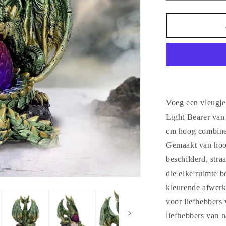
verlagen
voor
Drakenbeel
Light
Bearer
-
Nemesis
Now
Voeg een vleugje 
Light Bearer van
cm hoog combinee
Gemaakt van hoo
beschilderd, stra
die elke ruimte b
kleurende afwerk
voor liefhebbers
liefhebbers van n