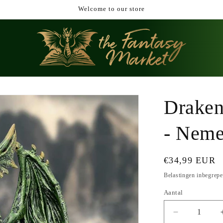
Welcome to our store
Draken
- Neme
Normale
€34,99 EUR
prijs
Belastingen inbegrep
Aantal
Aantal