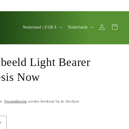
L
T
Inloggen
Winkelwagen
Nederland | EUR €
Nederlands
a
a
n
a
d
l
beeld Light Bearer
/
r
sis Now
e
g
i
en.
Verzendkosten
worden berekend bij de checkout.
o
Aantal