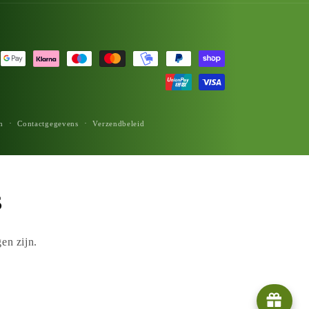
n
Contactgegevens
Verzendbeleid
s
en zijn.