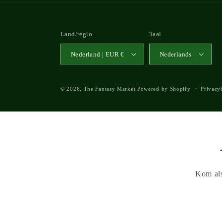
Land/regio
Taal
Nederland | EUR €
Nederlands
© 2026,
The Fantasy Market
Powered by Shopify
Privacy
Kom als