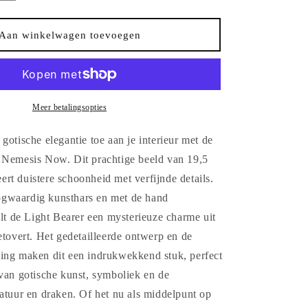
verhogen
voor
d
Drakenbeeld
Aan winkelwagen toevoegen
Light
Bearer
-
Nemesis
Now
Meer betalingsopties
gotische elegantie toe aan je interieur met de
 Nemesis Now. Dit prachtige beeld van 19,5
rt duistere schoonheid met verfijnde details.
gwaardig kunsthars en met de hand
alt de Light Bearer een mysterieuze charme uit
etovert. Het gedetailleerde ontwerp en de
ing maken dit een indrukwekkend stuk, perfect
 van gotische kunst, symboliek en de
atuur en draken. Of het nu als middelpunt op