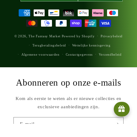
Betaalmethoden
© 2026,
The Fantasy Market
Powered by Shopify
Privacybeleid
Terugbetalingsbeleid
Wettelijke kennisgeving
Algemene voorwaarden
Contactgegevens
Verzendbeleid
Abonneren op onze e-mails
Kom als eerste te weten als er nieuwe collecties en
exclusieve aanbiedingen zijn.
E‑mail