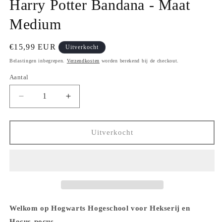
Harry Potter Bandana - Maat
openen
in
modaal
Medium
Normale
€15,99 EUR
Uitverkocht
prijs
Belastingen inbegrepen.
Verzendkosten
worden berekend bij de checkout.
Aantal
Aantal
Aantal
verlagen
verhogen
voor
voor
Harry
Harry
Uitverkocht
Potter
Potter
Bandana
Bandana
-
-
Maat
Maat
Medium
Medium
Welkom op Hogwarts Hogeschool voor Hekserij en
Hocus-pocus.