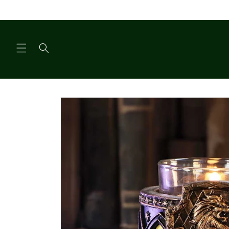
Meteen
naar de
content
Ga direct naar
productinformatie