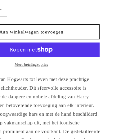
Aantal
verhogen
voor
Harry
Aan winkelwagen toevoegen
Potter
Gryffindor
houder-
Waxinelichthouder-
Nemesis
Now
Meer betalingsopties
an Hogwarts tot leven met deze prachtige
lichthouder. Dit sfeervolle accessoire is
r de dappere en nobele afdeling van Harry
en betoverende toevoeging aan elk interieur.
hoogwaardige hars en met de hand beschilderd,
rp vakmanschap uit, met het iconische
 prominent aan de voorkant. De gedetailleerde