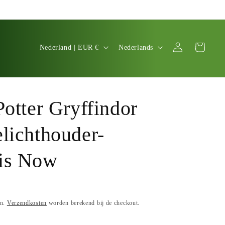
L
T
Inloggen
Winkelwagen
Nederland | EUR €
Nederlands
a
a
n
a
d
l
Potter Gryffindor
/
r
lichthouder-
e
g
is Now
i
o
en.
Verzendkosten
worden berekend bij de checkout.