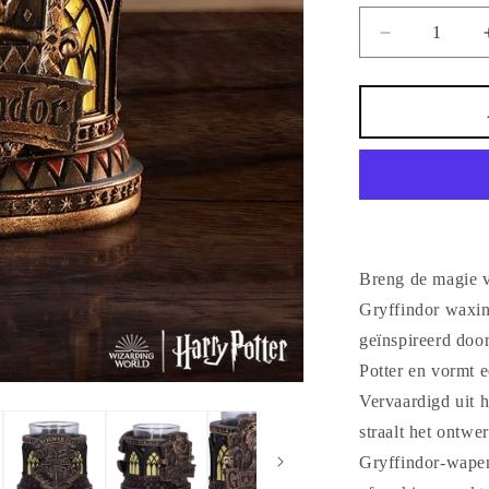
Aantal
verlagen
voor
Harry
Potter
Gryffindor
Waxinelicht
Nemesis
Now
Breng de magie v
Gryffindor waxine
geïnspireerd doo
Potter en vormt e
Vervaardigd uit 
straalt het ontwe
Gryffindor-wapen